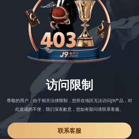
访问限制
尊敬的用户，由于相关法律限制，您所在地区无法访问J9产品，对
此造成的不便，我们深表歉意，您如有疑问请联系客服。
联系客服