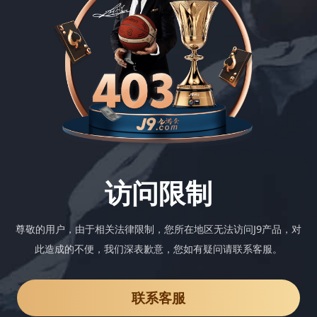
访问限制
尊敬的用户，由于相关法律限制，您所在地区无法访问J9产品，对
此造成的不便，我们深表歉意，您如有疑问请联系客服。
联系客服